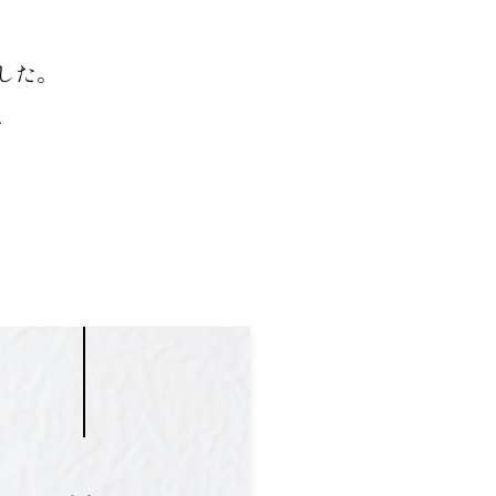
した。
、
。